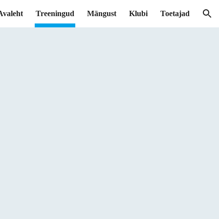
Avaleht
Treeningud
Mängust
Klubi
Toetajad
ion