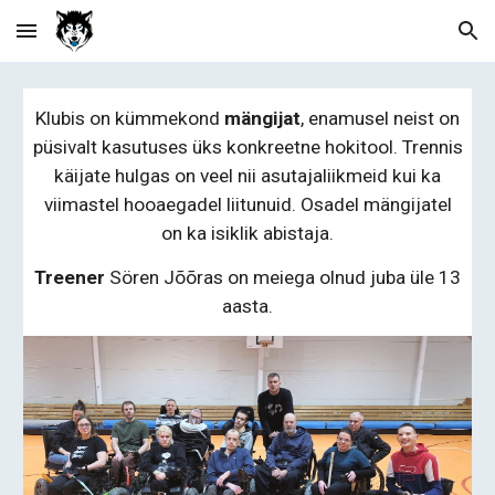
Skip to main content
Skip to navigation
Klubis on
kümmekond
mängijat
, enamusel neist on
püsivalt kasutuses üks konkreetne hokitool. Trennis
käijate hulgas on veel nii asutajaliikmeid k
ui ka
viimastel hooaegadel liitu
nuid
.
Osadel mängijatel
on ka isiklik abistaja.
Treener
Sören Jõõras on meiega olnud juba üle 13
aasta.