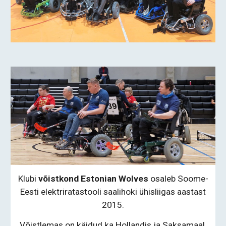
Klubi
võistkond Estonian Wolves
osaleb Soome-
Eesti elektriratastooli saalihoki ühisliigas aastast
2015.
Võistlemas on käidud ka Hollandis ja Saksamaal.