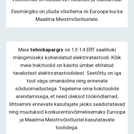
Eesmärgiks on jõuda võistlema nii Euroopa kui ka
Maailma Meistrivõistlustele.
Meie
tehnikapargis
on
13-
14
ERT
saalihoki
mängimiseks kohandatud elektriratastooli
. Kõik
meie hokitoolid on käsitsi ümber ehitatud
tavalistest elektriratastoolidest. Seetõttu on iga
tool väga omanäoline ning erinevate
sõiduomadustega. Tegeleme oma hokitoolide
arendamisega, et need oleksid töökindlamad,
lihtsamini erinevate kasutajate jaoks seadistatavad
ning muutuksid konkurentsivõimelisemaks Euroopa
ja Maailma Meistrivõistlustel kasutatavate
toolidega.